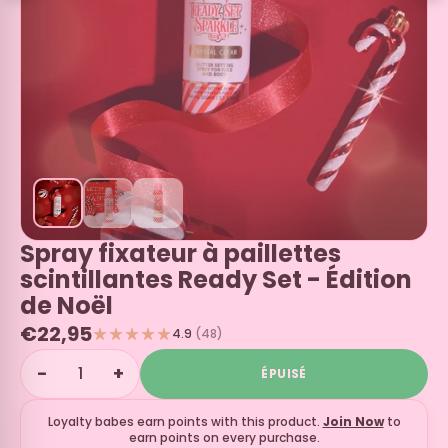
Spray fixateur à paillettes
scintillantes Ready Set - Édition
de Noël
€22,95
4.9
(48)
−
+
ÉPUISÉ
Loyalty babes earn
points with this product.
Join Now
to
earn points on every purchase.