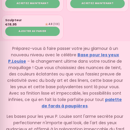
ACHETEZ MAINTENANT
ACHETEZ MAINTENANT
DÉMAQUILLANT
Sculpteur
€18,95
4.8
(108)
AJOUTER AU PANIER
Préparez-vous à faire passer votre jeu glamour à un
nouveau niveau avec le célèbre
Base pour les yeux
P.Louise
– le changement ultime dans votre routine de
maquillage ! Que vous choisissiez des nuances de teint,
des couleurs éclatantes ou que vous fassiez preuve de
créativité avec du body art et des liners, cette base pour
les yeux et cette base polyvalentes sont là pour vous.
Avec sa finition lisse et impeccable, les possibilités sont
infinies, ce qui en fait la toile parfaite pour tout
palette
de fards à paupières
.
Les bases pour les yeux P. Louise sont l'arme secrète pour
perfectionner n'importe quel look, de l'art des yeux
audacieux et affirmé à la préparation impeccable du fard