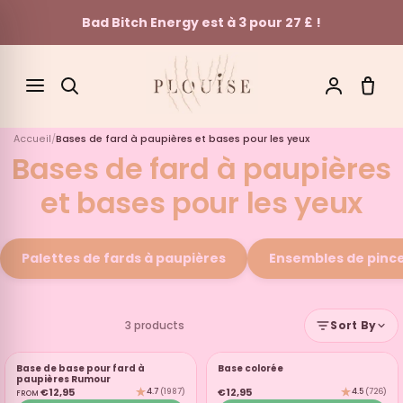
Bad Bitch Energy est à 3 pour 27 £ !
Skip to content
Accueil
/
Bases de fard à paupières et bases pour les yeux
SEARCH
Bases de fard à paupières
et bases pour les yeux
Palettes de fards à paupières
Ensembles de pinc
3 products
Sort By
BASE DES YEUX
Base de base pour fard à
BASE DES YEUX
Base colorée
paupières Rumour
€12,95
€12,95
4.7
(1987)
4.5
(726)
FROM