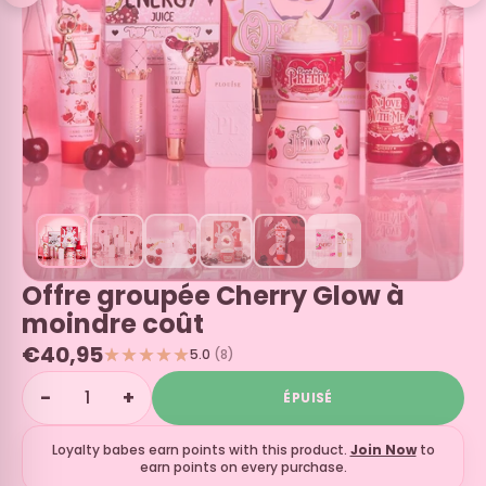
Offre groupée Cherry Glow à
moindre coût
€40,95
5.0
(8)
−
+
ÉPUISÉ
Loyalty babes earn
points with this product.
Join Now
to
earn points on every purchase.