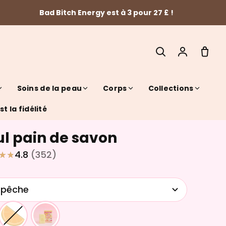
Bad Bitch Energy est à 3 pour 27 £ !
Soins de la peau
Corps
Collections
t la fidélité
ul pain de savon
SEARCH
4.8
(352)
 pêche