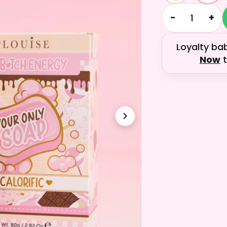
−
+
Loyalty ba
Now
t