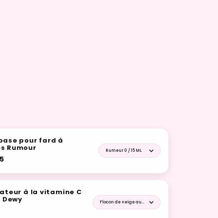
base pour fard à
es Rumour
Shade for Base de base pour fa
95
xateur à la vitamine C
x Dewy
Shade for Spray fixateur à la vitam