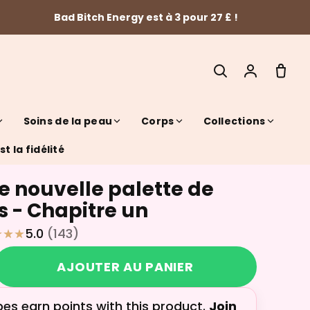
Bad Bitch Energy est à 3 pour 27 £ !
Soins de la peau
Corps
Collections
t la fidélité
e nouvelle palette de
SEARCH
s - Chapitre un
5.0
(143)
AJOUTER AU PANIER
bes earn
points with this product.
Join