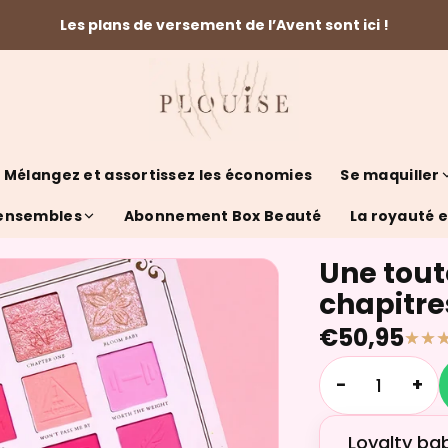
Les plans de versement de l’Avent sont ici !
Mélangez et assortissez les économies
Se maquiller
 ensembles
Abonnement Box Beauté
La royauté es
Une tout
chapitre
€50,95
−
+
Loyalty ba