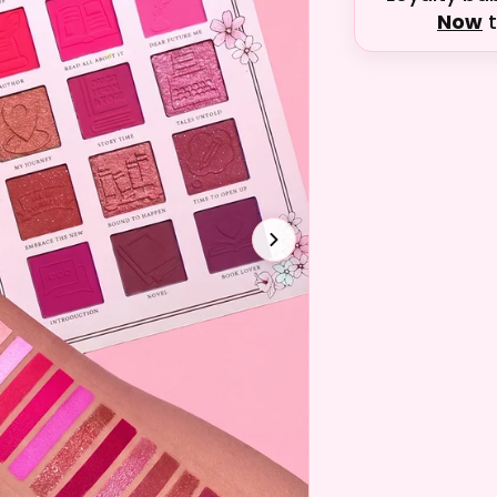
Now
t