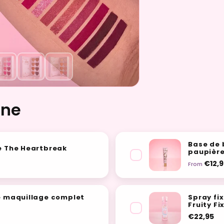
ine
Base de 
e The Heartbreak
paupièr
€12,
From
e maquillage complet
Spray fi
Fruity Fi
€22,95