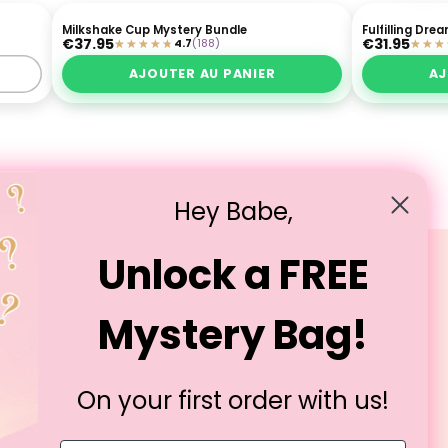
Milkshake Cup Mystery Bundle
Fulfilling Dr
£74
ONLINE EXCLUSIVE
€37.95
€31.95
4.7
(188)
rylique, stéarate de glycéryle, niacinamide,
AJOUTER AU PANIER
AJ
que, peut contenir (+/-) : oxyde de fer rouge (CI
quel look.
Hey Babe,
Unlock a FREE
Juridique
Mystery Bag!
Conditions générales
ée et radieuse.
politique de confidentialité
Politique en matière de cookies
On your first order with us!