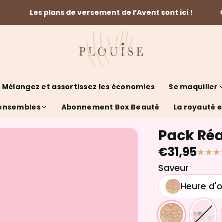
Les plans de versement de l’Avent sont ici !
Mélangez et assortissez les économies
Se maquiller
 ensembles
Abonnement Box Beauté
La royauté es
Pack Réa
€31,95
Saveur
Heure d'o