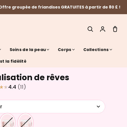
Offre groupée de friandises GRATUITES à partir de 80 £ !
Soins de la peau
Corps
Collections
t la fidélité
lisation de rêves
SEARCH
4.4
(11)
r