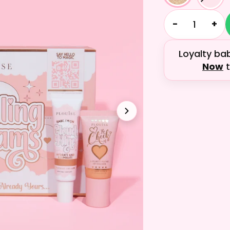
−
+
Loyalty ba
Now
t