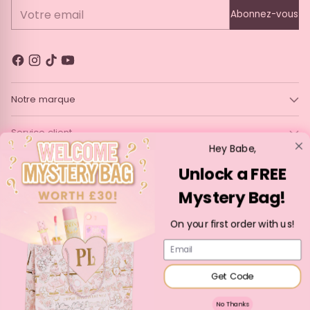
Votre email
Abonnez-vous
Notre marque
Service client
Hey Babe,
Juridique
Unlock a FREE
Mystery Bag!
Langue
Devise
Français
France (EUR €)
On your first order with us!
Droit d'auteur © 2026,
P. Louise Cosmetics
—
Propulsé par Shopify
Email
Get Code
No Thanks