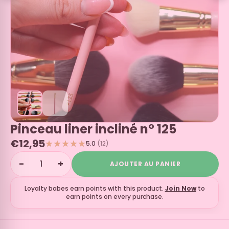
Pinceau liner incliné n° 125
€12,95
5.0
(12)
−
+
AJOUTER AU PANIER
Loyalty babes earn
points with this product.
Join Now
to
earn points on every purchase.