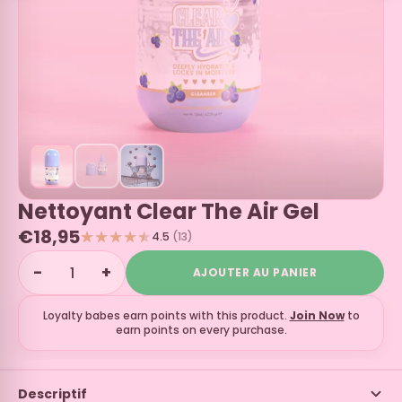
Nettoyant Clear The Air Gel
€18,95
4.5
(13)
−
+
AJOUTER AU PANIER
Loyalty babes earn
points with this product.
Join Now
to
earn points on every purchase.
Descriptif