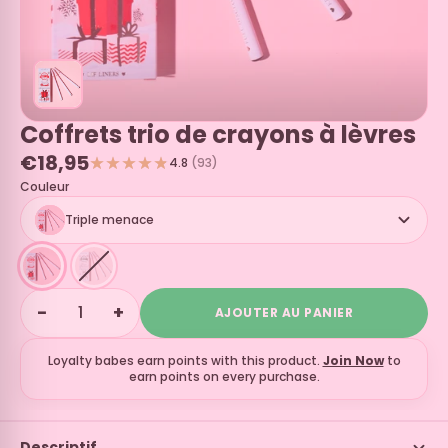
Coffrets trio de crayons à lèvres
€18,95
4.8
(93)
Couleur
Triple menace
−
+
AJOUTER AU PANIER
Loyalty babes earn
points with this product.
Join Now
to
earn points on every purchase.
Descriptif